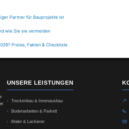
ger Partner für Bauprojekte ist
nd wie Sie sie vermeiden
026? Preise, Fakten & Checkliste
UNSERE LEISTUNGEN
K
r
›
Trockenbau & Innenausbau
📍
er
›
Bodenarbeiten & Parkett
📞
›
Maler & Lackierer
✉️