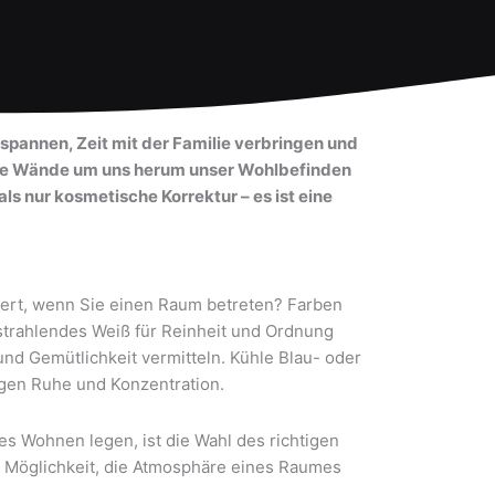
ntspannen, Zeit mit der Familie verbringen und
 die Wände um uns herum unser Wohlbefinden
als nur kosmetische Korrektur – es ist eine
dert, wenn Sie einen Raum betreten? Farben
strahlendes Weiß für Reinheit und Ordnung
d Gemütlichkeit vermitteln. Kühle Blau- oder
gen Ruhe und Konzentration.
es Wohnen legen, ist die Wahl des richtigen
e Möglichkeit, die Atmosphäre eines Raumes