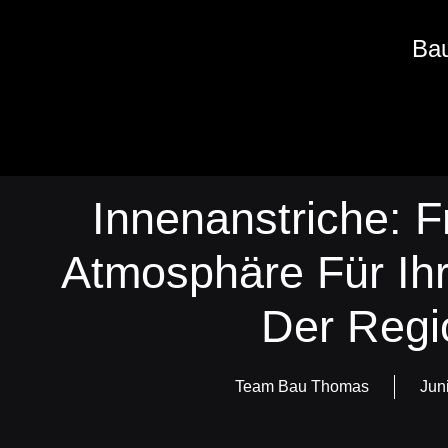
Zum
Inhalt
Ba
springen
Innenanstriche: 
Atmosphäre Für Ih
Der Regi
Team Bau Thomas
Jun