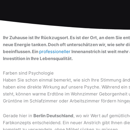
Ihr Zuhause ist Ihr Rückzugsort. Es ist der Ort, an dem Sie e
neue Energie tanken. Doch oft unterschätzen wir, wie sehr
beeinflussen. Ein
professioneller
Innenanstrich ist weit mehr 
Investition in Ihre Lebensqualität.
Farben sind Psychologie
Haben Sie schon einmal bemerkt, wie sich Ihre Stimmung än
haben eine direkte Wirkung auf unsere Psyche. Während ein 
steht, können warme Erdtöne im Wohnzimmer Geborgenheit un
Grüntöne im Schlafzimmer oder Arbeitszimmer fördern hinge
Gerade hier in
Berlin Deutschland
, wo wir Wert auf gemütlich
Farbkonzepts entscheidend. Ein neuer Anstrich gibt Ihnen di
komplett zu verwandeln, ohne Möbel rücken zu müssen.