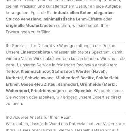
die mit Präzision und künstlerischem Gespür an jede Aufgabe
herangehen. Egal, ob Sie
industriellen Beton
,
eleganten
Stucco Veneziano
,
minimalistische Lehm-Effekte
oder
originelle Mustertapeten
suchen, wir sind bereit, Ihre
Erwartungen zu erfüllen.
Ihr Spezialist für Dekorative Wandgestaltung in der Region
Unsere
Einsatzgebiete
umfassen ein breites Spektrum, damit
wir Ihre Vision Wirklichkeit werden lassen können. Wir sind stolz
darauf, unseren Service in folgenden Regionen anzubieten:
Teltow, Kleinmachnow, Stahnsdorf, Werder (Havel),
Nuthetal, Schwielowsee, Michendorf, Beelitz, Schönefeld,
Erkner, Gosen-Neu Zittau, Rahnsdorf, Grünheide (Mark),
Woltersdorf, Friedrichshagen
und
Köpenick
. Wo auch immer
Sie wohnen oder arbeiten, wir bringen unsere Expertise direkt
zu Ihnen.
Individueller Ansatz für Ihren Raum
Wir glauben, dass jede Wand das Potenzial hat, zur Visitenkarte
Ihres Hauses oder Büros zu werden. Deshalb setzen wir auf