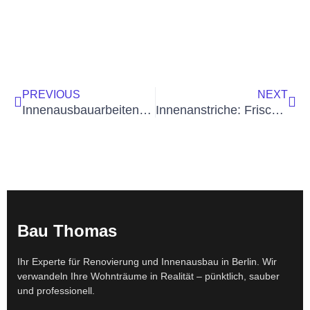
Zurück
Näc
PREVIOUS
NEXT
Innenausbauarbeiten in Teltow, Kleinmachnow & Umgebung – Präzision für Ihr Zuhause
Innenanstriche: Frische und Atmosphäre für Ihr Zuhause in der Region
Bau Thomas
Ihr Experte für Renovierung und Innenausbau in Berlin. Wir
verwandeln Ihre Wohnträume in Realität – pünktlich, sauber
und professionell.