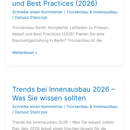
und Best Practices (2026)
Preisen,
Ablauf
Schreibe einen Kommentar
/
Trockenbau & Innenausbau
und
/
Dariusz Stanczyk
Best
Trockenbau Berlin: Kompletter Leitfaden zu Preisen,
Practices
Ablauf und Best Practices (2026) Planen Sie eine
(2026)
Raumumgestaltung in Berlin? Trockenbau ist die
Weiterlesen »
Trends
bei
Trends bei Innenausbau 2026 –
Innenausbau
2026
Was Sie wissen sollten
–
Schreibe einen Kommentar
/
Trockenbau & Innenausbau
Was
/
Dariusz Stanczyk
Sie
wissen
Trends bei Innenausbau 2026 – Was Sie wissen sollten
sollten
Das Jahr 2026 bringt einen frischen Ansatz für die